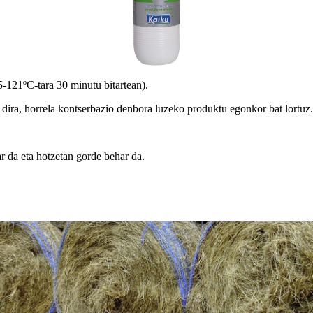
-121ºC-tara 30 minutu bitartean).
ira, horrela kontserbazio denbora luzeko produktu egonkor bat lortuz.
 da eta hotzetan gorde behar da.