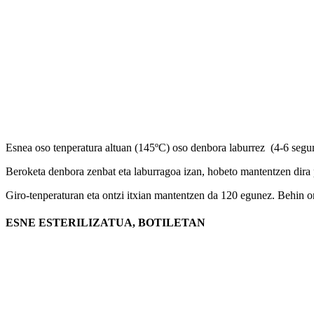
Esnea oso tenperatura altuan (145ºC) oso denbora laburrez (4-6 segu
Beroketa denbora zenbat eta laburragoa izan, hobeto mantentzen dira 
Giro-tenperaturan eta ontzi itxian mantentzen da 120 egunez. Behin o
ESNE ESTERILIZATUA, BOTILETAN