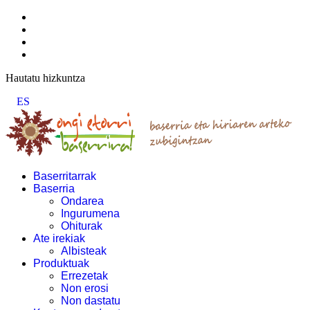
Hautatu hizkuntza
ES
Baserritarrak
Baserria
Ondarea
Ingurumena
Ohiturak
Ate irekiak
Albisteak
Produktuak
Errezetak
Non erosi
Non dastatu