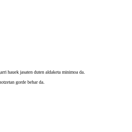
arri hauek jasaten duten aldaketa minimoa da.
hotzetan gorde behar da.