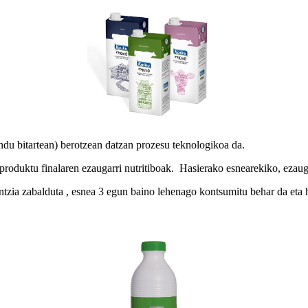
ndu bitartean) berotzean datzan prozesu teknologikoa da.
produktu finalaren ezaugarri nutritiboak. Hasierako esnearekiko, ezaug
ntzia zabalduta , esnea 3 egun baino lehenago kontsumitu behar da eta 