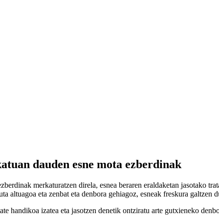
katuan dauden esne mota ezberdinak
berdinak merkaturatzen direla, esnea beraren eraldaketan jasotako trata
ta altuagoa eta zenbat eta denbora gehiagoz, esneak freskura galtzen d
ate handikoa izatea eta jasotzen denetik ontziratu arte gutxieneko denbo