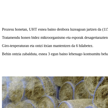
Prozesu honetan, UHT esnea baino denbora luzeagoan jartzen da (115
Tratamendu honen bidez mikroorganismo eta esporak desagertarazten d
Giro-tenperaturan eta ontzi itxian mantentzen da 6 hilabetez.
Behin ontzia zabalduta, esnea 3 egun baino lehenago kontsumitu behar