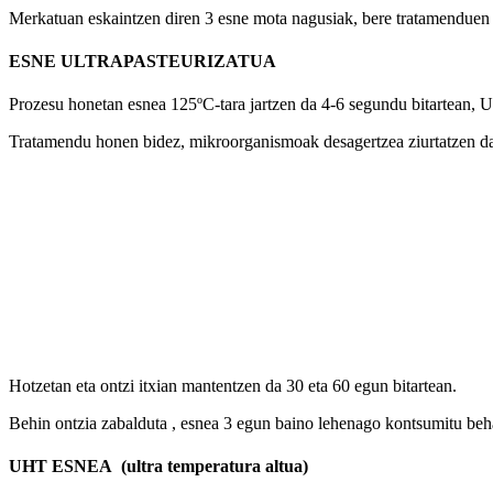
Merkatuan eskaintzen diren 3 esne mota nagusiak, bere tratamenduen ar
ESNE ULTRAPASTEURIZATUA
Prozesu honetan esnea 125ºC-tara jartzen da 4-6 segundu bitartean, U
Tratamendu honen bidez, mikroorganismoak desagertzea ziurtatzen da,
Hotzetan eta ontzi itxian mantentzen da 30 eta 60 egun bitartean.
Behin ontzia zabalduta , esnea 3 egun baino lehenago kontsumitu beha
UHT ESNEA (ultra temperatura altua)