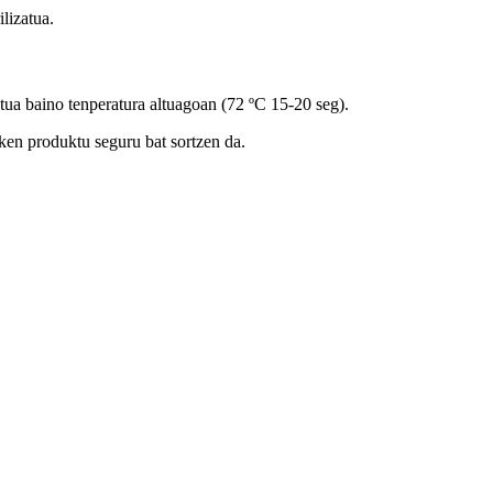
lizatua.
tua baino tenperatura altuagoan (72 ºC 15-20 seg).
ken produktu seguru bat sortzen da.