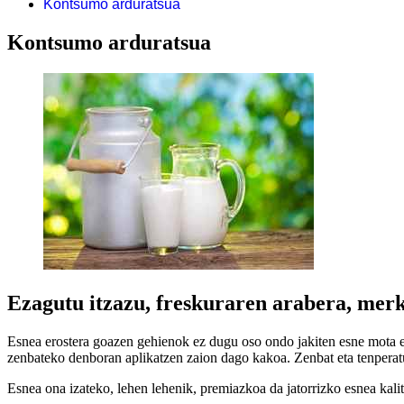
Kontsumo arduratsua
Kontsumo arduratsua
Ezagutu itzazu, freskuraren arabera, mer
Esnea erostera goazen gehienok ez dugu oso ondo jakiten esne mota ez
zenbateko denboran aplikatzen zaion dago kakoa. Zenbat eta tenperatu
Esnea ona izateko, lehen lehenik, premiazkoa da jatorrizko esnea kalit