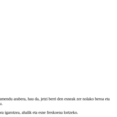
mendu arabera, hau da, jetzi berri den esneak zer nolako beroa eta
u.
ra igarotzea, ahalik eta esne freskoena lortzeko.