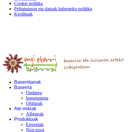
Cookie politika
Pribatutasun eta datuak babesteko politika
Kredituak
Baserritarrak
Baserria
Ondarea
Ingurumena
Ohiturak
Ate irekiak
Albisteak
Produktuak
Errezetak
Non erosi