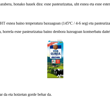
abera, honako hauek dira: esne pasteurizatua, uht esnea eta esne esteri
HT esnea baino tenperatura baxuagoan (145ºC / 4-6 seg) eta pasteuriza
 horrela esne pasteurizatua baino denbora luzeagoan kontserbatu daite
r da eta hotzetan gorde behar da.