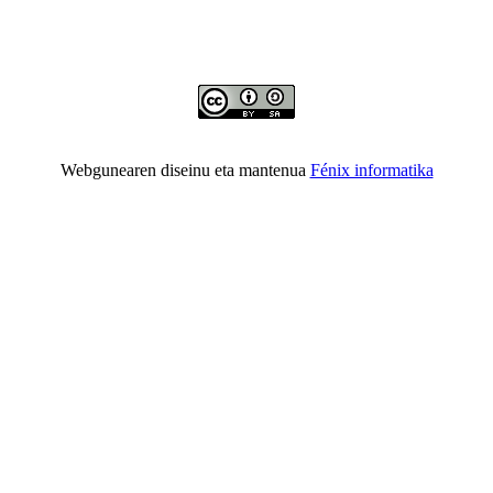
Lizentzia Aitortu-Partekatu-Berdin
Webgunearen diseinu eta mantenua
Fénix informatika